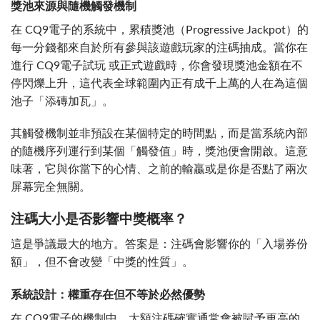
獎池來源與隨機觸發機制
在 CQ9電子的系統中，累積獎池（Progressive Jackpot）的
每一分錢都來自於所有參與該遊戲玩家的注碼抽成。當你在
進行 CQ9電子試玩 或正式遊戲時，你會發現獎池金額在不
停閃爍上升，這代表全球範圍內正有成千上萬的人在為這個
池子「添磚加瓦」。
其觸發機制並非預設在某個特定的時間點，而是當系統內部
的隨機序列運行到某個「觸發值」時，獎池便會開啟。這意
味著，它與你當下的心情、之前的輸贏或是你是否點了兩次
屏幕完全無關。
注碼大小是否影響中獎概率？
這是爭議最大的地方。答案是：注碼會影響你的「入場券份
額」，但不會改變「中獎的性質」。
系統設計：權重存在但不等於必然優勢
在 CQ9電子的機制中，大額注碼確實通常會被賦予更高的