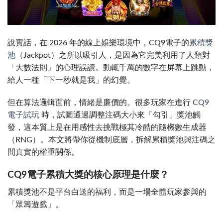
說實話，在 2026 年的線上娛樂環境中，CQ9電子的
累積獎
池
（Jackpot）之所以吸引人，是因為它完美利用了人類對
「大數法則」的心理誤讀。動輒千萬的數字在屏幕上跳動，
給人一種「下一秒就是我」的幻覺。
但在算法邏輯面前，情緒是廉價的。很多玩家在進行
CQ9
電子試玩
時，試圖通過調整注碼大小來「勾引」獎池觸
發，這本質上是在用感性去挑戰極其冷酷的隨機數生成器
（RNG）。本文將帶你從機制底層，拆解累積獎池與注碼之
間真實的權重關係。
CQ9電子累積大獎的核心原理是什麼？
累積獎池不是平台白送的福利，而是一場全體玩家參與的
「眾籌遊戲」。