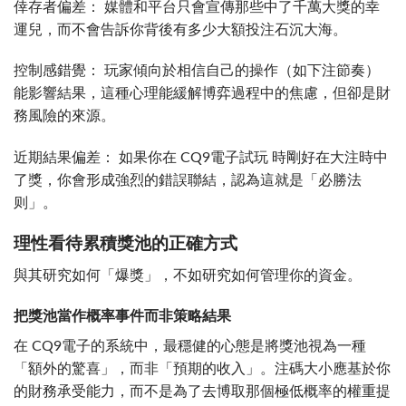
倖存者偏差： 媒體和平台只會宣傳那些中了千萬大獎的幸
運兒，而不會告訴你背後有多少大額投注石沉大海。
控制感錯覺： 玩家傾向於相信自己的操作（如下注節奏）
能影響結果，這種心理能緩解博弈過程中的焦慮，但卻是財
務風險的來源。
近期結果偏差： 如果你在 CQ9電子試玩 時剛好在大注時中
了獎，你會形成強烈的錯誤聯結，認為這就是「必勝法
则」。
理性看待累積獎池的正確方式
與其研究如何「爆獎」，不如研究如何管理你的資金。
把獎池當作概率事件而非策略結果
在 CQ9電子的系統中，最穩健的心態是將獎池視為一種
「額外的驚喜」，而非「預期的收入」。注碼大小應基於你
的財務承受能力，而不是為了去博取那個極低概率的權重提