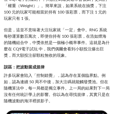
「權重（Weight）」。簡單來說，如果系統在抽獎，下注
100 元的玩家可能相當於持有 100 張彩票，而下注 1 元的
玩家只有 1 張。
但是，這並不意味著大注玩家就「一定」會中。RNG 系統
每秒運算數百萬次，即便你持有 100 張彩票，在浩如煙海
的隨機組合中，中獎依然是一個極小概率事件。這就是為什
麼在 CQ9電子試玩 中，我們偶爾會看到小額投注爆出巨
獎，而大額投注卻顆粒無收的現象。
誤區：把波動當成規律
許多玩家會陷入「控制錯覺」，認為存在某個臨界點。例
如，認為連續 50 局不中後，加大注碼就能觸發獎池。但在
隨機算法中，每一局都是獨立事件。上一局的結果對下一局
沒有任何統計學上的影響。你以為在尋找規律，其實只是在
隨機波動的海洋裡抓影子。