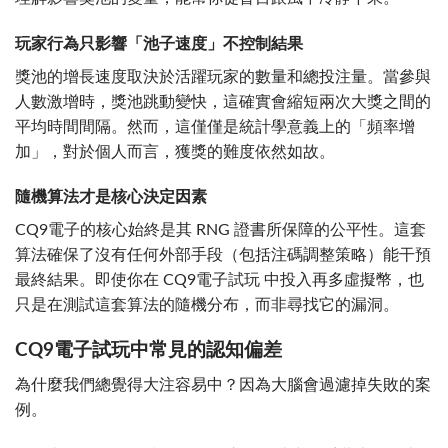
玩家行為只影響「池子速度」不控制結果
獎池的增長速度取決於活躍玩家的數量和總投注量。當參與
人數激增時，獎池跳動變快，這確實會縮短兩次大獎之間的
平均時間間隔。然而，這僅僅是統計學意義上的「頻率增
加」，對於個人而言，獲獎的難度依然如故。
隨機算法才是核心決定因素
CQ9電子的核心始終是其 RNG 證書所保障的公平性。這套
算法確保了沒有任何外部手段（包括注碼調整策略）能干預
最終結果。即使你在 CQ9電子試玩 中投入再多虛擬幣，也
只是在測試這套算法的隨機分布，而非尋找它的漏洞。
CQ9電子試玩中常見的認知偏差
為什麼我們總覺得大注容易中？因為大腦會過濾掉失敗的案
例。