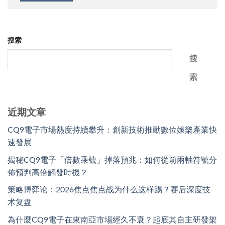
搜索
搜
索
近期文章
CQ9電子市場熱度持續攀升：創新技術推動數位娛樂產業快
速發展
揭秘CQ9電子「倍數乘號」掉落預兆：如何從前兩軸符號分
佈預判高倍觸發時機？
策略博弈论：2026焦点焦点战为什么这样踢？赛后深度技
术复盘
為什麼CQ9電子在東南亞市場經久不衰？起底其自主研發架