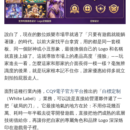
說白了，現在的數位娛樂市場早就過了「只要有遊戲就能躺
著賺」的時代。
以前大家找平台拿貨，用的都是同一套模
板、同一個財神或小丑形象，最後換個自己的 Logo 和名稱
就直接上線了。這就導致市場上的產品高度「撞臉」——玩
家進去一看，怎麼這家和那家的介面長得一模一樣？毫無辨
識度的後果，就是玩家根本記不住你，誰家優惠給得多就立
刻拍拍屁股走人。
面對這種行業內捲，
CQ9電子官方平台
推出的「
白標定制
（White Label）」業務，可以說是直接給營運夥伴遞了一
把「破局的刀」。它最接地氣的地方在於：不用你花幾百
萬、耗時一年半載去從零開發遊戲，直接把他們成熟的底層
技術借給你，再讓你把自家的專屬角色和品牌 Logo 深深烙
印在遊戲骨子裡。