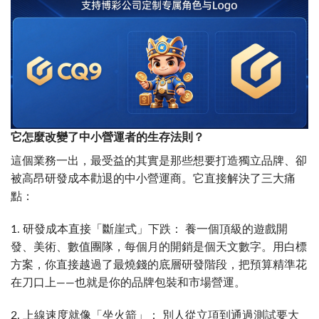
它怎麼改變了中小營運者的生存法則？
這個業務一出，最受益的其實是那些想要打造獨立品牌、卻
被高昂研發成本勸退的中小營運商。它直接解決了三大痛
點：
1. 研發成本直接「斷崖式」下跌： 養一個頂級的遊戲開
發、美術、數值團隊，每個月的開銷是個天文數字。用白標
方案，你直接越過了最燒錢的底層研發階段，把預算精準花
在刀口上——也就是你的品牌包裝和市場營運。
2. 上線速度就像「坐火箭」： 別人從立項到通過測試要大