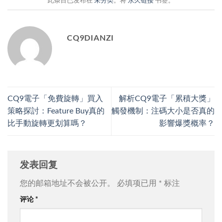
此条目已发布在
未分类
。将
永久链接
书签。
CQ9DIANZI
CQ9電子「免費旋轉」買入
解析CQ9電子「累積大獎」
策略探討：Feature Buy真的
觸發機制：注碼大小是否真的
比手動旋轉更划算嗎？
影響爆獎概率？
发表回复
您的邮箱地址不会被公开。
必填项已用
*
标注
评论
*