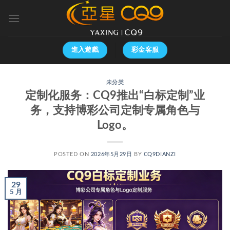
跳
到
内
容
進入遊戲
彩金客服
未分类
定制化服务：CQ9推出“白标定制”业
务，支持博彩公司定制专属角色与
Logo。
POSTED ON
2026年5月29日
BY
CQ9DIANZI
29
5 月