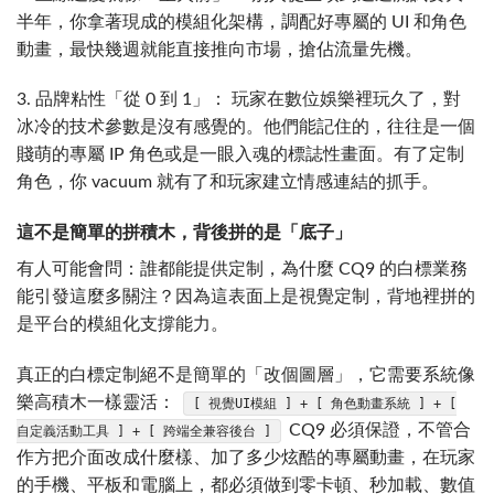
半年，你拿著現成的模組化架構，調配好專屬的 UI 和角色
動畫，最快幾週就能直接推向市場，搶佔流量先機。
3. 品牌粘性「從 0 到 1」： 玩家在數位娛樂裡玩久了，對
冰冷的技术參數是沒有感覺的。他們能記住的，往往是一個
賤萌的專屬 IP 角色或是一眼入魂的標誌性畫面。有了定制
角色，你 vacuum 就有了和玩家建立情感連結的抓手。
這不是簡單的拼積木，背後拼的是「底子」
有人可能會問：誰都能提供定制，為什麼 CQ9 的白標業務
能引發這麼多關注？因為這表面上是視覺定制，背地裡拼的
是平台的模組化支撐能力。
真正的白標定制絕不是簡單的「改個圖層」，它需要系統像
樂高積木一樣靈活：
[ 視覺UI模組 ] + [ 角色動畫系統 ] + [
CQ9 必須保證，不管合
自定義活動工具 ] + [ 跨端全兼容後台 ]
作方把介面改成什麼樣、加了多少炫酷的專屬動畫，在玩家
的手機、平板和電腦上，都必須做到零卡頓、秒加載、數值