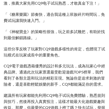
激，推薦大家先用CQ9电子试玩熟悉，才敢真金下注！」
「《糖果樂園》節奏快，適合我這種上班族碎片時間玩，免
費试玩讓我快速入門。」
「《神秘寶盒》的策略性很強，玩之前多試幾把，有助於找
到最佳解鎖路線。」
這些分享反映了玩家對CQ9遊戲多樣性的肯定，也體現了试
玩模式在玩家成長中的重要角色。
CQ9電子遊戲憑藉優秀的設計和多元玩法，成為玩家心中經
典品牌。通過此次玩家票選最受歡迎遊戲TOP5榜單，我們
看到了各類主題和玩法的精彩呈現。無論你是追求刺激的冒
險者，還是喜歡輕鬆娛樂的新手，CQ9都能滿足你的需求。
建議所有玩家都能先利用CQ9电子试玩免費體驗，熟悉規則
與技巧，然後再投入真實投注，這樣才能最大化遊戲樂趣與
收益。那麼，你最愛的CQ9遊戲上榜了嗎？快去試玩，發掘