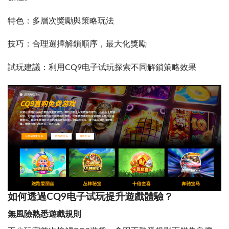
特色：多層次獎勵與策略玩法
技巧：合理選擇解鎖順序，最大化獎勵
試玩建議：利用CQ9电子试玩探索不同解鎖策略效果
如何透過CQ9电子试玩提升遊戲體驗？
無風險熟悉遊戲規則