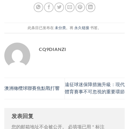
此条目已发布在
未分类
。将
永久链接
书签。
CQ9DIANZI
遠征球迷保障措施升級：現代
澳洲橄欖球聯賽焦點戰打響
體育賽事不可忽視的重要環節
发表回复
您的邮箱地址不会被公开。
必填项已用
*
标注