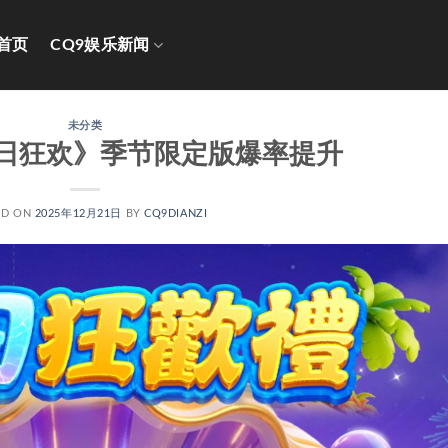
首页
CQ9娱乐新闻
未分类
夏日狂欢》季节限定版爆率提升
ED ON
2025年12月21日
BY
CQ9DIANZI