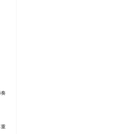
節奏
尊重