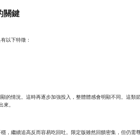
的關鍵
具有以下特徵：
明顯的情況。這時再逐步加強投入，整體體感會明顯不同。這類
養出來。
平穩，繼續追高反而容易吃回吐。限定版雖然回饋密集，但仍需