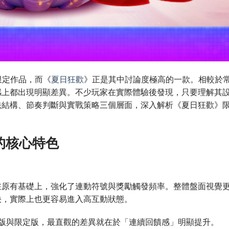
限定作品，而《
夏日狂歡
》正是其中討論度極高的一款。相較於
感上都出現明顯差異。不少玩家在實際體驗後發現，只要理解其
法結構、節奏判斷與實戰策略三個層面，深入解析《夏日狂歡》
的核心特色
在原有基礎上，強化了連動符號與獎勵觸發頻率。整體盤面視覺
快，實際上也更容易進入高互動狀態。
常規版與限定版，最直觀的差異就在於「連續回饋感」明顯提升。