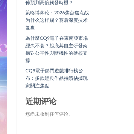
佈預判高倍觸發時機？
策略博弈论：2026焦点焦点战
为什么这样踢？赛后深度技术
复盘
為什麼CQ9電子在東南亞市場
經久不衰？起底其自主研發架
構對公平性與隨機性的硬核支
撐
CQ9電子熱門遊戲排行榜公
布：多款經典作品持續佔據玩
家關注焦點
近期评论
您尚未收到任何评论。