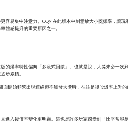
更容易集中注意力。CQ9 在此版本中刻意放大小獎頻率，讓玩
爆率體感提升的重要原因之一。
定版的爆率特性偏向「多段式回饋」。也就是說，大獎未必一次
號逐步累積。
盤面開始頻繁出現連線但不觸發大獎時，往往是後段爆率上升的
，且進入後倍率變化更明顯。這也是許多玩家感受到「比平常容