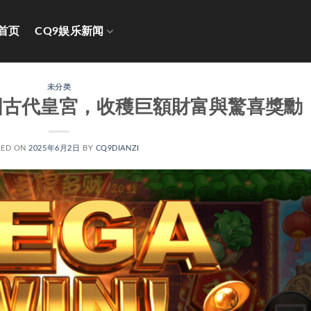
首页
CQ9娱乐新闻
未分类
國古代皇宮，收穫巨額財富與驚喜獎勳
TED ON
2025年6月2日
BY
CQ9DIANZI