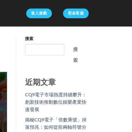
進入遊戲
彩金客服
搜索
搜
索
近期文章
CQ9電子市場熱度持續攀升：
創新技術推動數位娛樂產業快
速發展
揭秘CQ9電子「倍數乘號」掉
落預兆：如何從前兩軸符號分