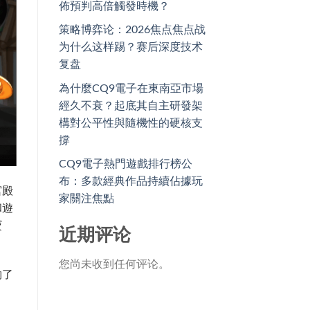
佈預判高倍觸發時機？
策略博弈论：2026焦点焦点战
为什么这样踢？赛后深度技术
复盘
為什麼CQ9電子在東南亞市場
經久不衰？起底其自主研發架
構對公平性與隨機性的硬核支
撐
CQ9電子熱門遊戲排行榜公
布：多款經典作品持續佔據玩
宮殿
家關注焦點
和遊
寶
近期评论
您尚未收到任何评论。
夠了