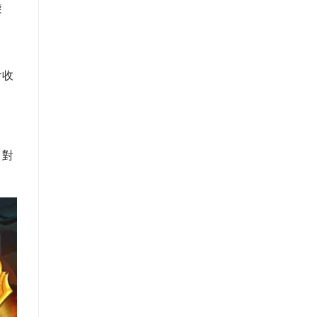
旋
會收
。對