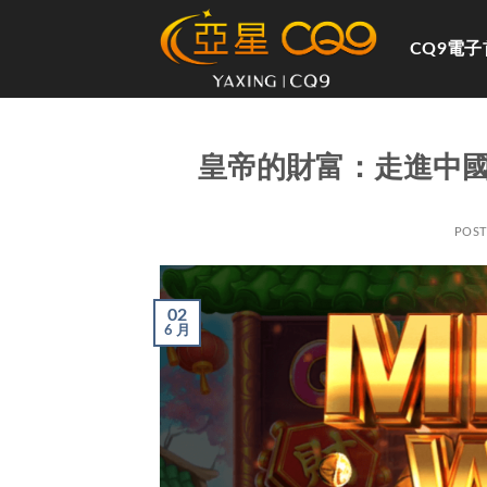
跳
到
CQ9電子
内
容
皇帝的財富：走進中
POS
02
6 月