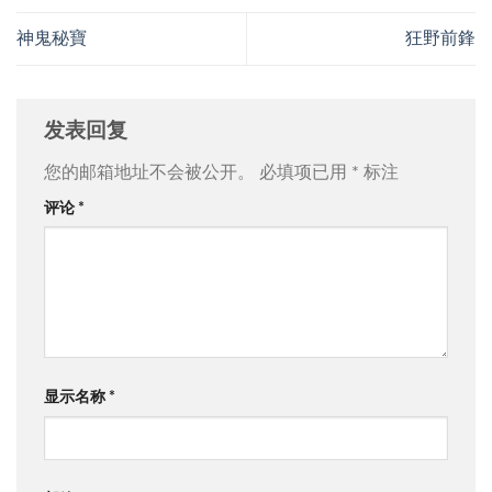
神鬼秘寶
狂野前鋒
发表回复
您的邮箱地址不会被公开。
必填项已用
*
标注
评论
*
显示名称
*