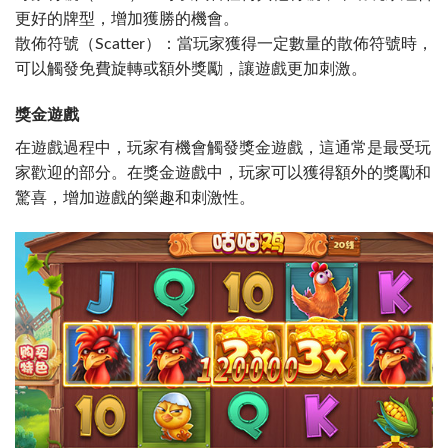
更好的牌型，增加獲勝的機會。
散佈符號（Scatter）：當玩家獲得一定數量的散佈符號時，
可以觸發免費旋轉或額外獎勵，讓遊戲更加刺激。
獎金遊戲
在遊戲過程中，玩家有機會觸發獎金遊戲，這通常是最受玩
家歡迎的部分。在獎金遊戲中，玩家可以獲得額外的獎勵和
驚喜，增加遊戲的樂趣和刺激性。