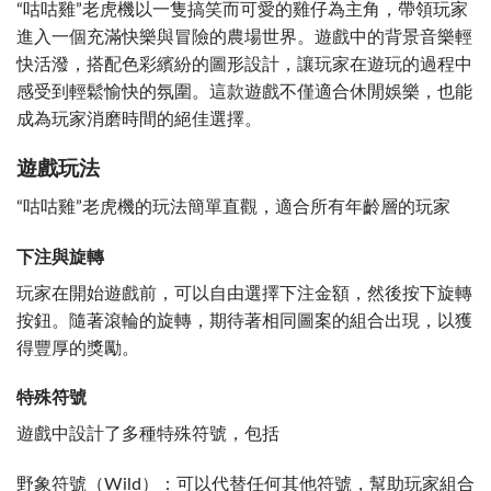
“咕咕雞”老虎機以一隻搞笑而可愛的雞仔為主角，帶領玩家
進入一個充滿快樂與冒險的農場世界。遊戲中的背景音樂輕
快活潑，搭配色彩繽紛的圖形設計，讓玩家在遊玩的過程中
感受到輕鬆愉快的氛圍。這款遊戲不僅適合休閒娛樂，也能
成為玩家消磨時間的絕佳選擇。
遊戲玩法
“咕咕雞”老虎機的玩法簡單直觀，適合所有年齡層的玩家
下注與旋轉
玩家在開始遊戲前，可以自由選擇下注金額，然後按下旋轉
按鈕。隨著滾輪的旋轉，期待著相同圖案的組合出現，以獲
得豐厚的獎勵。
特殊符號
遊戲中設計了多種特殊符號，包括
野象符號（Wild）：可以代替任何其他符號，幫助玩家組合