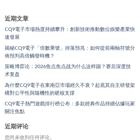
近期文章
CQ9電子市場熱度持續攀升：創新技術推動數位娛樂產業快
速發展
揭秘CQ9電子「倍數乘號」掉落預兆：如何從前兩軸符號分
佈預判高倍觸發時機？
策略博弈论：2026焦点焦点战为什么这样踢？赛后深度技
术复盘
為什麼CQ9電子在東南亞市場經久不衰？起底其自主研發架
構對公平性與隨機性的硬核支撐
CQ9電子熱門遊戲排行榜公布：多款經典作品持續佔據玩家
關注焦點
近期评论
您尚未收到任何评论。