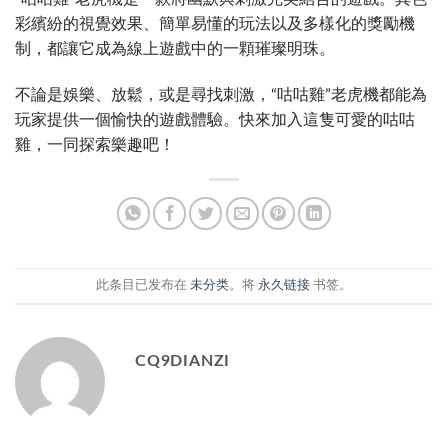
彩繽紛的視覺效果、簡單易懂的玩法以及多樣化的獎勵機
制，都讓它成為線上遊戲中的一顆璀璨明珠。
不論是娛樂、放鬆，或是尋找刺激，“咕咕雞”老虎機都能為
玩家提供一個愉快的遊戲體驗。快來加入這隻可愛的咕咕
雞，一同探索樂趣吧！
此条目已发布在
未分类
。将
永久链接
书签。
CQ9DIANZI