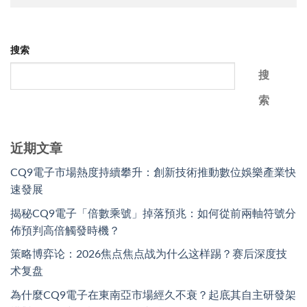
搜索
搜
索
近期文章
CQ9電子市場熱度持續攀升：創新技術推動數位娛樂產業快
速發展
揭秘CQ9電子「倍數乘號」掉落預兆：如何從前兩軸符號分
佈預判高倍觸發時機？
策略博弈论：2026焦点焦点战为什么这样踢？赛后深度技
术复盘
為什麼CQ9電子在東南亞市場經久不衰？起底其自主研發架