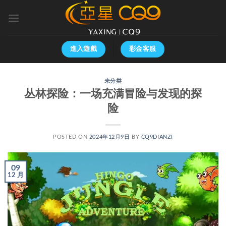
跳
到
内
容
進入遊戲
彩金客服
未分类
丛林探险：一场充满冒险与发现的探
险
POSTED ON
2024年12月9日
BY
CQ9DIANZI
09
12 月