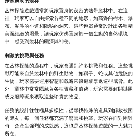
探索廣袤的叢林
丛林探险遊戲通常將玩家置身於茂密的熱帶叢林中。在這
裡，玩家可以自由探索各種不同的地形，如高聳的樹木、瀑
布、泥濘的小道和隱秘的洞穴。這些遊戲通常設計出各種精
美而細緻的場景，讓玩家仿佛置身於一個生動的自然環境
中，感受到叢林的幽深與神秘。
刺激的挑戰與任務
在丛林探险的過程中，玩家會遇到許多挑戰和任務。這些挑
戰可能來自於叢林中的野生動物，如獅子、蛇或其他危險的
生物，玩家需要運用智慧和戰略來躲避或擊退這些威脅。此
外，叢林中常常隱藏著各種寶藏和遺跡，玩家需要解開謎題
或克服障礙來獲取這些珍貴的物品。
任務的設計往往極具多樣性，從尋找特殊的道具到解救被困
的隊友，每一個任務都充滿了驚喜和挑戰。玩家在面對困難
時，會產生強烈的成就感，這也是丛林探险遊戲的一大魅力
所在。