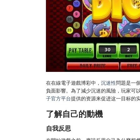
在在線電子遊戲博彩中，
沉迷性
問題是一
負面影響。為了減少沉迷的風險，玩家可
子官方平台
提供的资源来促进这一目标的
了解自己的動機
自我反思