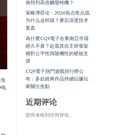
佈預判高倍觸發時機？
策略博弈论：2026焦点焦点战
为什么这样踢？赛后深度技术
复盘
為什麼CQ9電子在東南亞市場
經久不衰？起底其自主研發架
構對公平性與隨機性的硬核支
撐
CQ9電子熱門遊戲排行榜公
布：多款經典作品持續佔據玩
產生
家關注焦點
9电
近期评论
您尚未收到任何评论。