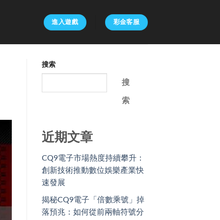
進入遊戲
彩金客服
搜索
搜
索
近期文章
CQ9電子市場熱度持續攀升：
創新技術推動數位娛樂產業快
速發展
揭秘CQ9電子「倍數乘號」掉
落預兆：如何從前兩軸符號分