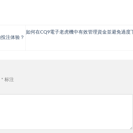
如何在CQ9電子老虎機中有效管理資金並避免過度
响投注体验？
用
*
标注