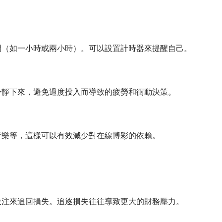
間（如一小時或兩小時）。可以設置計時器來提醒自己。
冷靜下來，避免過度投入而導致的疲勞和衝動決策。
音樂等，這樣可以有效減少對在線博彩的依賴。
投注來追回損失。追逐損失往往導致更大的財務壓力。