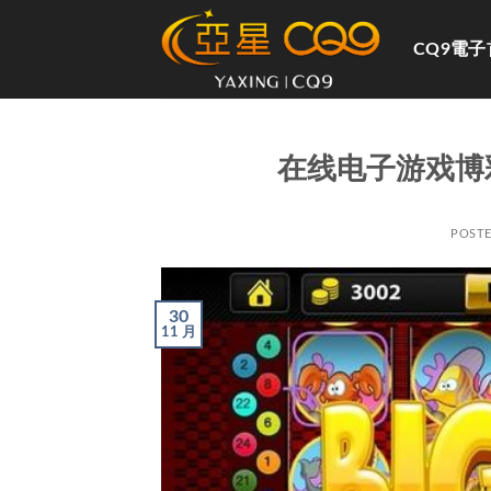
跳
到
CQ9電子
内
容
在线电子游戏博
POST
30
11 月