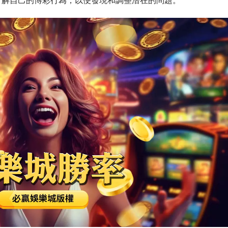
了解自己的博彩行為，以便發現和調整潛在的問題。