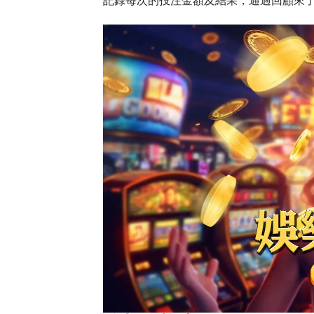
記錄每次的投注金額及結果，通過回顧來