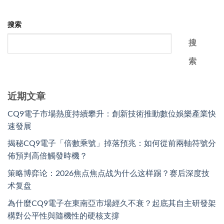
搜索
搜
索
近期文章
CQ9電子市場熱度持續攀升：創新技術推動數位娛樂產業快
速發展
揭秘CQ9電子「倍數乘號」掉落預兆：如何從前兩軸符號分
佈預判高倍觸發時機？
策略博弈论：2026焦点焦点战为什么这样踢？赛后深度技
术复盘
為什麼CQ9電子在東南亞市場經久不衰？起底其自主研發架
構對公平性與隨機性的硬核支撐