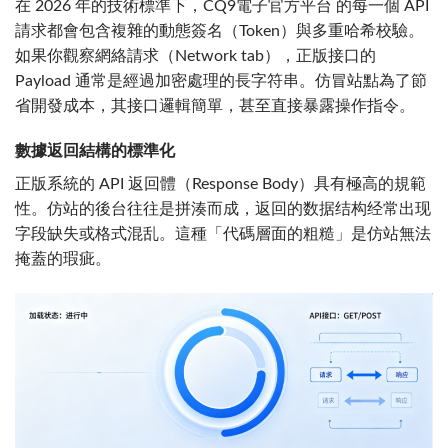
在 2026 年的技術標準下，CQ9電子官方平台 的每一個 API
請求都會包含複雜的動態簽名（Token）與多重哈希校驗。
如果你觀察網絡請求（Network tab），正版接口的
Payload 通常是經過加密處理的長字符串。仿冒站點為了節
省開發成本，其接口邏輯簡單，甚至直接暴露操作指令。
數據返回結構的標準化
正版系統的 API 返回體（Response Body）具有極高的規範
性。仿站的後台往往是拼湊而成，返回的数据结构经常出现
字段缺失或格式混乱。這種「代碼層面的粗糙」是仿站無法
掩蓋的瑕疵。