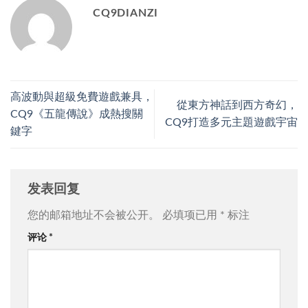
CQ9DIANZI
高波動與超級免費遊戲兼具，
從東方神話到西方奇幻，
CQ9《五龍傳說》成熱搜關
CQ9打造多元主題遊戲宇宙
鍵字
发表回复
您的邮箱地址不会被公开。
必填项已用
*
标注
评论
*