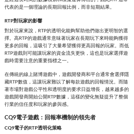
代表的是一個理論的長期回報比例，而非短期結果。
RTP對玩家的影響
對於玩家來說，RTP的透明化能夠幫助他們做出更明智的選
擇。高RTP的遊戲通常意味著玩家在長期玩下來時能夠獲得
更多的回報，這吸引了大量希望獲得更高回報的玩家。而低
RTP遊戲則可能讓玩家的資金流失更快，這也是玩家選擇遊
戲時需要注意的重要指標之一。
在傳統的線上賭博遊戲中，遊戲開發商和平台通常會選擇隱
藏RTP數值，這讓玩家難以了解每款遊戲的回報情況。而隨
著市場對遊戲公平性和透明度的要求日益增長，越來越多的
遊戲開發商開始公開RTP數據，這樣的變化無疑提升了整個
行業的信任度和玩家的參與感。
CQ9電子遊戲：回報率機制的領先者
CQ9電子的RTP透明化策略