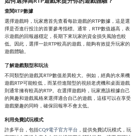
如何選擇高RTP遊戲來提升你的遊戲體驗？
查閱RTP數據
選擇遊戲時，玩家應首先查看每款遊戲的RTP數據，這是選
擇是否進行投注的首要參考指標。通常，RTP數值越高，表
示遊戲的回報越穩定，長期下來玩家的資金損失風險也較
低。因此，選擇一款RTP較高的遊戲，能夠有效提升玩家的
遊戲體驗。
了解遊戲類型和玩法
不同類型的遊戲其RTP數值差異較大。例如，經典的水果機
遊戲RTP可能較低，而某些進階型的視頻老虎機和桌面遊戲
則通常擁有較高的RTP。在選擇遊戲時，玩家應該根據自己
的興趣和遊戲風格來選擇適合自己的遊戲，這樣可以在享受
遊戲樂趣的同時，確保回報率不會太低。
利用免費試玩模式
許多平台，包括
CQ9電子官方平台
，提供免費試玩模式，玩